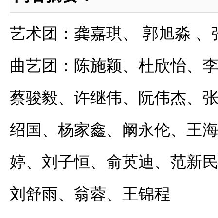
艺术团：龚嘉琪、 郭旭淼 
曲艺团：陈施颖、杜欣怡、李
蔡骏毅、许继伟、阮伟杰、
绍国、杨家鑫、阚永伦、王
婷、刘子恒、俞英迪、范新
刘舒雨、翁蓉、王锦程