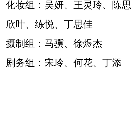
化妆组：吴妍、王灵玲、陈
欣叶、练悦、丁思佳
摄制组：马骥、徐煜杰
剧务组：宋玲、何花、丁添