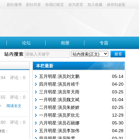
剧社微博
剧社抖音
给我们留言
设为首页
加入收藏
保存到桌面
论坛
相册
专题
本栏最新
五月明星:演员刘文鹏
05-14
4 评论：0
四月明星:演员肖靖千
04-20
三月明星:演员常天雨
03-25
55 评论：0
一月明星:演员魏文斌
01-04
论》
阅读全文
二月明星:演员朱娇娇
02-25
一月明星:演员罗欣元
12-29
80 评论：0
六月明星:演员石丽娜
05-30
五月明星:演员李加伟
04-28
微信：
四月明星:演员陈雯
03-31